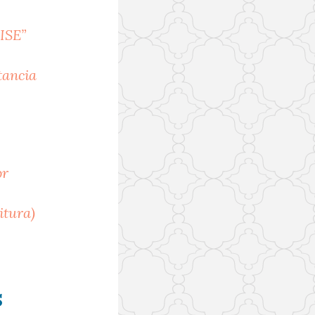
ISE”
tancia
or
itura)
S